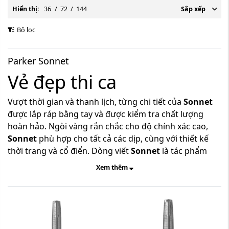
Hiển thị:
36
/
72
/
144
Sắp xếp
Bộ lọc
Parker Sonnet
Vẻ đẹp thi ca
Vượt thời gian và thanh lịch, từng chi tiết của
Sonnet
được lắp ráp bằng tay và được kiểm tra chất lượng
hoàn hảo. Ngòi vàng rắn chắc cho độ chính xác cao,
Sonnet
phù hợp cho tất cả các dịp, cùng với thiết kế
thời trang và cổ điển. Dòng viết
Sonnet
là tác phẩm
nghệ thuật tuyệt đẹp, là biểu tượng của nghệ thuật
Xem thêm
chế tác thủ công viết
Parker
.