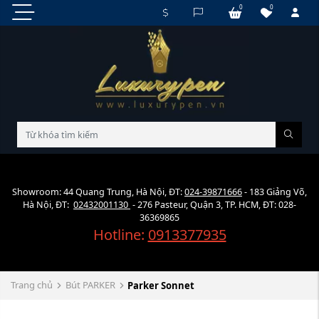
0
0
Showroom: 44 Quang Trung, Hà Nội, ĐT:
024-39871666
- 183 Giảng Võ,
Hà Nội, ĐT:
02432001130
- 276 Pasteur, Quận 3, TP. HCM, ĐT: 028-
36369865
Hotline:
0913377935
Trang chủ
Bút PARKER
Parker Sonnet