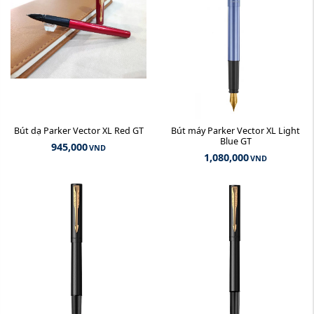
Bút dạ Parker Vector XL Red GT
Bút máy Parker Vector XL Light
Blue GT
945,000
VND
1,080,000
VND