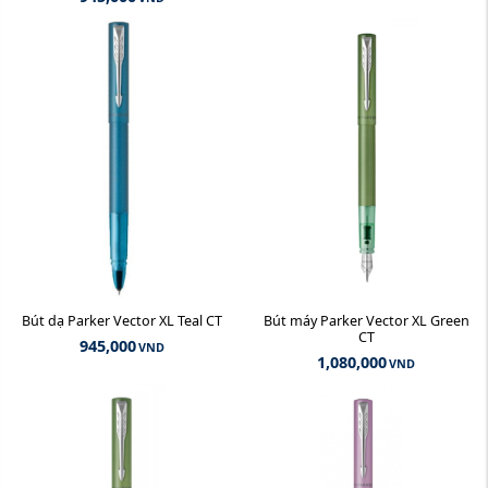
Bút dạ Parker Vector XL Teal CT
Bút máy Parker Vector XL Green
CT
945,000
VND
1,080,000
VND