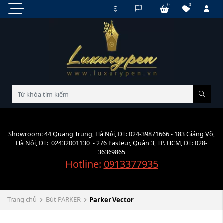
0
0
Showroom: 44 Quang Trung, Hà Nội, ĐT:
024-39871666
- 183 Giảng Võ,
Hà Nội, ĐT:
02432001130
- 276 Pasteur, Quận 3, TP. HCM, ĐT: 028-
36369865
Hotline:
0913377935
Trang chủ
Bút PARKER
Parker Vector