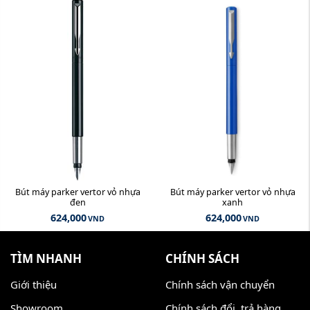
Bút máy parker vertor vỏ nhựa
Bút máy parker vertor vỏ nhựa
đen
xanh
624,000
624,000
VND
VND
TÌM NHANH
CHÍNH SÁCH
Giới thiệu
Chính sách vận chuyển
Showroom
Chính sách đổi, trả hàng