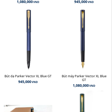
1,080,000
945,000
VND
VND
Bút dạ Parker Vector XL Blue GT
Bút máy Parker Vector XL Blue
GT
945,000
VND
1,080,000
VND