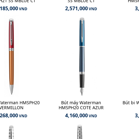
21 SS MBLUE CT
SS MBLUE CT
HMSP
,185,000
2,571,000
3
VND
VND
 Waterman HMSPH20
Bút máy Waterman
Bút bi
VERMILLON
HMSPH20 COTE AZUR
,268,000
4,160,000
3
VND
VND