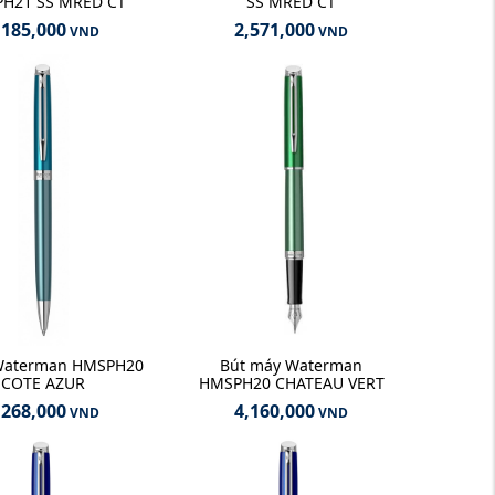
H21 SS MRED CT
SS MRED CT
,185,000
2,571,000
VND
VND
 Waterman HMSPH20
Bút máy Waterman
COTE AZUR
HMSPH20 CHATEAU VERT
,268,000
4,160,000
VND
VND