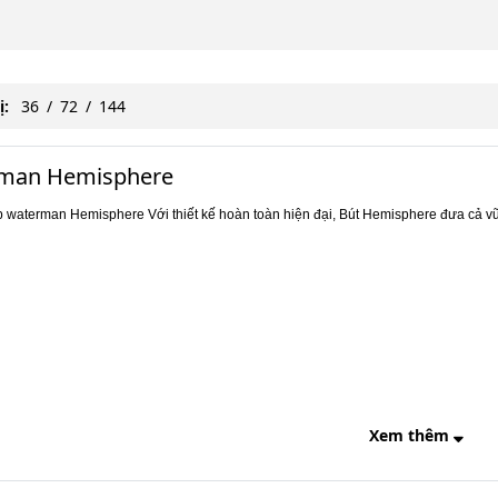
ị:
36
/
72
/
144
man Hemisphere
p waterman Hemisphere Với thiết kế hoàn toàn hiện đại, Bút Hemisphere đưa cả vũ
Xem thêm