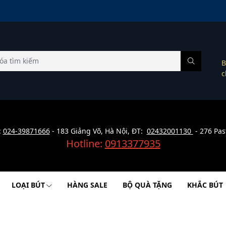
B
c
:
024-39871666
- 183 Giảng Võ, Hà Nội, ĐT:
02432001130
- 276 Pas
Hotline:
0913377935
LOẠI BÚT
HÀNG SALE
BỘ QUÀ TẶNG
KHẮC BÚT