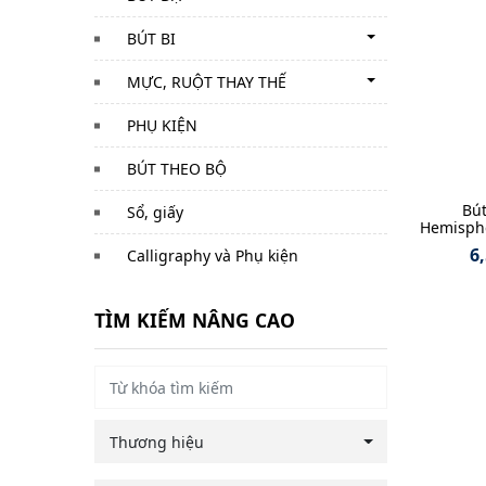
BÚT BI
MỰC, RUỘT THAY THẾ
PHỤ KIỆN
BÚT THEO BỘ
Bú
Sổ, giấy
Hemispher
6
Calligraphy và Phụ kiện
TÌM KIẾM NÂNG CAO
Thương hiệu