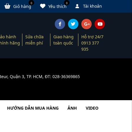
0
0
Tài khoản
Giỏ hàng
Yêu thích
ảo hành
Sửa chữa
Giao hàng
Hỗ trợ 24/7
hính hãng
miễn phí
toàn quốc
0913 377
935
teur, Quận 3, TP. HCM, ĐT: 028-36369865
HƯỚNG DẪN MUA HÀNG
ẢNH
VIDEO