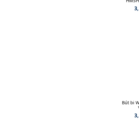
HMSPH
3
Bút bi
3