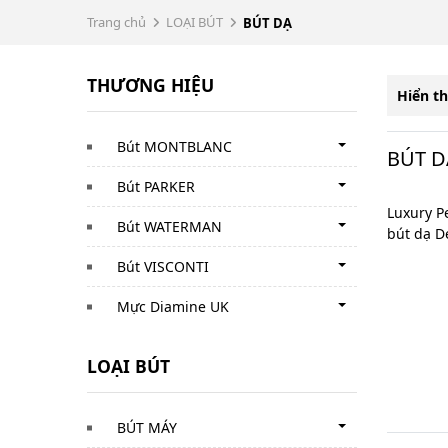
Trang chủ
LOẠI BÚT
BÚT DẠ
THƯƠNG HIỆU
Hiển th
Bút MONTBLANC
BÚT D
Bút PARKER
Bút dạ, b
Luxury P
Bút WATERMAN
bút dạ D
Bút VISCONTI
Mực Diamine UK
LOẠI BÚT
BÚT MÁY