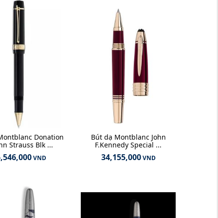
Montblanc Donation
Bút dạ Montblanc John
nn Strauss Blk ...
F.Kennedy Special ...
,546,000
34,155,000
VND
VND