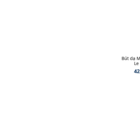
Bút dạ 
Le 
42