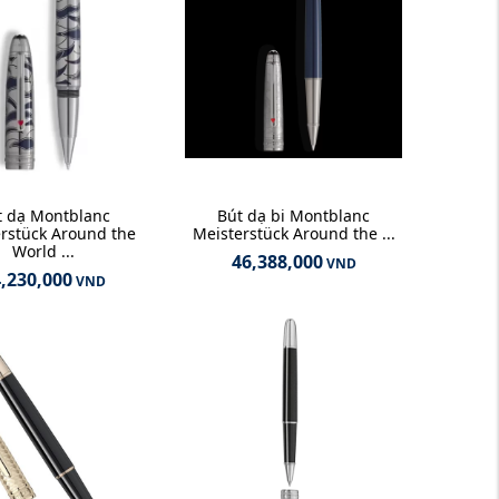
t dạ Montblanc
Bút dạ bi Montblanc
rstück Around the
Meisterstück Around the ...
World ...
46,388,000
VND
,230,000
VND