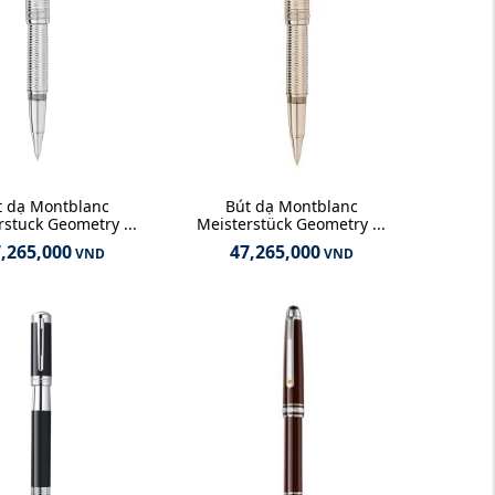
t dạ Montblanc
Bút dạ Montblanc
rstuck Geometry ...
Meisterstück Geometry ...
,265,000
47,265,000
VND
VND