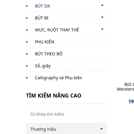
BÚT DẠ
BÚT BI
MỰC, RUỘT THAY THẾ
PHỤ KIỆN
BÚT THEO BỘ
Sổ, giấy
Calligraphy và Phụ kiện
Bút 
Meister
TÌM KIẾM NÂNG CAO
19
Thương hiệu