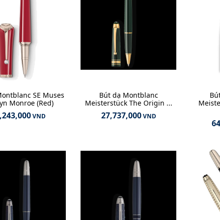
Montblanc SE Muses
Bút dạ Montblanc
Bú
lyn Monroe (Red)
Meisterstück The Origin ...
Meiste
,243,000
27,737,000
VND
VND
64