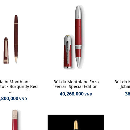
dạ bi Montblanc
Bút dạ Montblanc Enzo
Bút dạ 
stück Burgundy Red
Ferrari Special Edition
Joha
...
40,268,000
36
VND
,800,000
VND