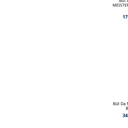
Bút
MEISTE
17
Bút Dạ 
B
34