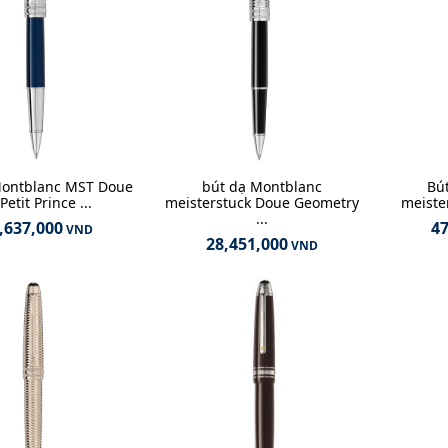
Montblanc MST Doue
bút dạ Montblanc
Bú
Petit Prince ...
meisterstuck Doue Geometry
meiste
...
,637,000
47
VND
28,451,000
VND