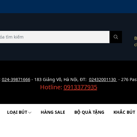
B
c
:
024-39871666
- 183 Giảng Võ, Hà Nội, ĐT:
02432001130
- 276 Pas
Hotline:
0913377935
LOẠI BÚT
HÀNG SALE
BỘ QUÀ TẶNG
KHẮC BÚT