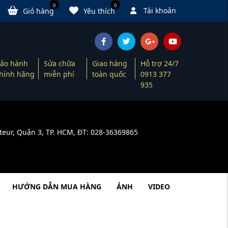
0
0
Tài khoản
Giỏ hàng
Yêu thích
ảo hành
Sửa chữa
Giao hàng
Hỗ trợ 24/7
hính hãng
miễn phí
toàn quốc
0913 377
935
teur, Quận 3, TP. HCM, ĐT: 028-36369865
HƯỚNG DẪN MUA HÀNG
ẢNH
VIDEO