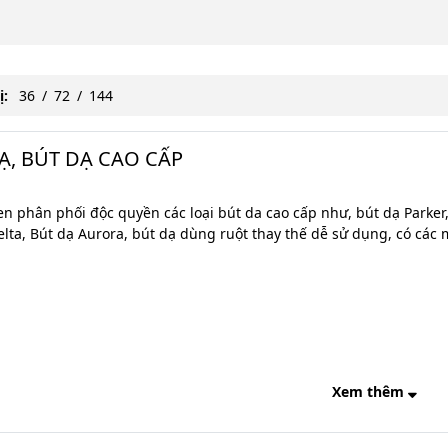
ị:
36
/
72
/
144
Ạ, BÚT DẠ CAO CẤP
út dạ cao cấp, but da, bút ký
en phân phối độc quyền các loại bút da cao cấp như, bút dạ Parke
elta, Bút dạ Aurora, bút dạ dùng ruột thay thế dễ sử dụng, có các
Xem thêm