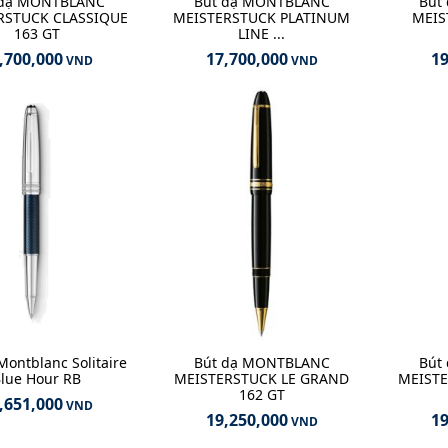
 dạ MONTBLANC
Bút dạ MONTBLANC
Bút
RSTUCK CLASSIQUE
MEISTERSTUCK PLATINUM
MEIS
163 GT
LINE ...
,700,000
17,700,000
19
VND
VND
Montblanc Solitaire
Bút dạ MONTBLANC
Bút
lue Hour RB
MEISTERSTUCK LE GRAND
MEIST
162 GT
,651,000
VND
19,250,000
19
VND