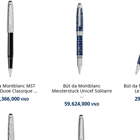
ạ Montblanc MST
Bút dạ Montblanc
Bút dạ
Duoe Classique ...
Meisterstuck Unicef Solitaire
Le
...
,366,000
29
VND
59,624,000
VND