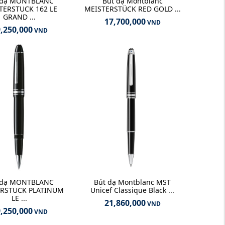
 dạ MONTBLANC
Bút dạ Montblanc
TERSTUCK 162 LE
MEISTERSTÜCK RED GOLD ...
GRAND ...
17,700,000
VND
,250,000
VND
 dạ MONTBLANC
Bút dạ Montblanc MST
ERSTUCK PLATINUM
Unicef Classique Black ...
LE ...
21,860,000
VND
,250,000
VND