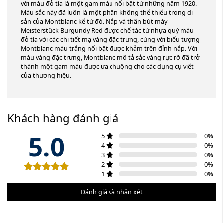
với màu đỏ tía là một gam màu nổi bật từ những năm 1920.
Màu sắc này đã luôn là một phần không thể thiếu trong di
sản của Montblanc kể từ đó. Nắp và thân bút máy
Meisterstück Burgundy Red được chế tác từ nhựa quý màu
đỏ tía với các chi tiết mạ vàng đặc trưng, ​​cùng với biểu tượng
Montblanc màu trắng nổi bật được khảm trên đỉnh nắp. Với
màu vàng đặc trưng, ​​Montblanc mô tả sắc vàng rực rỡ đã trở
thành một gam màu được ưa chuộng cho các dụng cụ viết
của thương hiệu.
Khách hàng đánh giá
5.0
5
0
%
4
0
%
3
0
%
2
0
%
1
0
%
Đánh giá và nhận xét