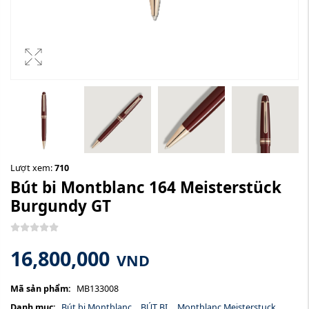
Lượt xem:
710
Bút bi Montblanc 164 Meisterstück
Burgundy GT
16,800,000
VND
Mã sản phẩm:
MB133008
Danh mục:
Bút bi Montblanc
,
BÚT BI
,
Montblanc Meisterstuck
,