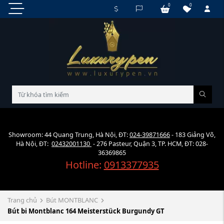
0
0
Showroom: 44 Quang Trung, Hà Nội, ĐT:
024-39871666
- 183 Giảng Võ,
Hà Nội, ĐT:
02432001130
- 276 Pasteur, Quận 3, TP. HCM, ĐT: 028-
36369865
Hotline:
0913377935
Trang chủ
Bút MONTBLANC
Bút bi Montblanc 164 Meisterstück Burgundy GT