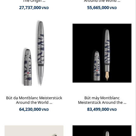
The Origin ...
Around the World ...
27,737,000
55,665,000
VND
VND
Bút dạ Montblanc Meisterstück
Bút máy Montblanc
Around the World ...
Meisterstück Around the ...
64,230,000
83,499,000
VND
VND