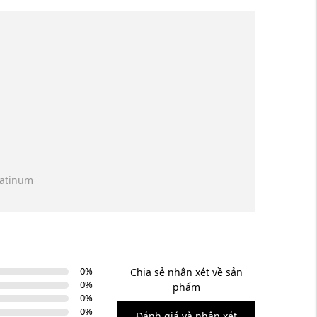
platinum
0
%
Chia sẻ nhận xét về sản
0
%
phẩm
0
%
0
%
Đánh giá và nhận xét