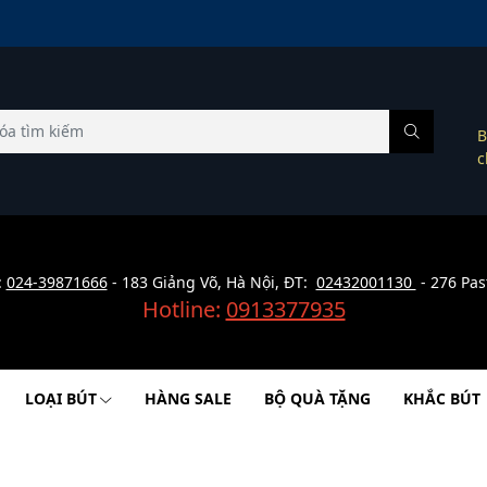
B
c
:
024-39871666
- 183 Giảng Võ, Hà Nội, ĐT:
02432001130
- 276 Pas
Hotline:
0913377935
LOẠI BÚT
HÀNG SALE
BỘ QUÀ TẶNG
KHẮC BÚT