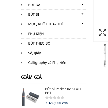
BÚT DẠ
BÚT BI
MỰC, RUỘT THAY THẾ
PHỤ KIỆN
BÚT THEO BỘ
Sổ, giấy
Calligraphy và Phụ kiện
GIẢM GIÁ
Bút bi Parker IM SLATE
PGT
1,469,000
VND