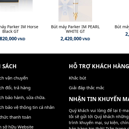
máy Parker IM Horse
Bút máy Parker IM PEARL
Bút máy
Black GT
WHITE GT
2
,820,000
2,420,000
VND
VND
 SÁCH
HỖ TRỢ KHÁCH HÀN
ch vận chuyển
Khắc bút
ch đổi, trả hàng
Giải đáp thắc mắc
ch bảo hành, sửa chữa.
NHẬN TIN KHUYẾN M
ch bảo vệ thông tin cá nhân
Quý khách vui lòng để lại E-ma
tôi sẽ gửi tới Quý khách nhữn
thức thanh toán
trình khuyến mại, sự kiện, chí
n sở hữu Website
bán hàng kịp thời! Trân trọng 