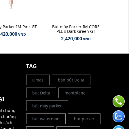
 Parker IM Pink GT
Bút máy Parker IM CORE
PLUS Dark Green GT
,420,000
VND
2,420,000
VND
G
TAG
Omas
bán bút Delta
but Delta
montblanc
ẠI
bút máy parker
il chúng
g chương
but waterman
but parker
nh sách
cảm ơn!