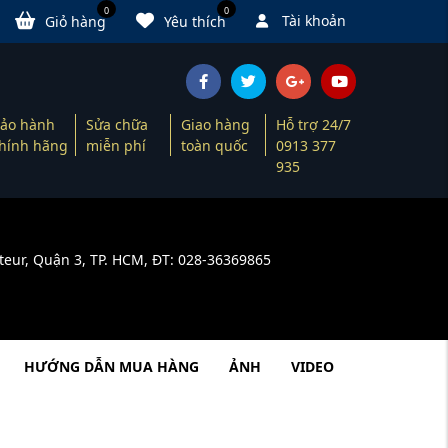
0
0
Tài khoản
Giỏ hàng
Yêu thích
ảo hành
Sửa chữa
Giao hàng
Hỗ trợ 24/7
hính hãng
miễn phí
toàn quốc
0913 377
935
teur, Quận 3, TP. HCM, ĐT: 028-36369865
HƯỚNG DẪN MUA HÀNG
ẢNH
VIDEO