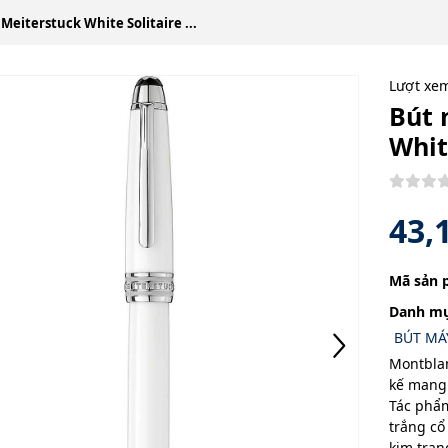
eiterstuck White Solitaire ...
Lượt xe
Bút 
Whit
43,
Mã sản 
Danh mụ
BÚT M
Montblan
kế mang 
Tác phẩm
trắng cổ
kim tra