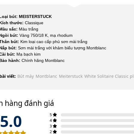
Loại bút:
MEISTERSTUCK
Kích thước:
Classique
Màu sắc:
Màu trắng
Ngòi bút:
Vàng 750/18 K, mạ rhodium
Thân bút:
Kim loại cao cấp phủ sơn mài trắng
Nắp bút:
Sơn mài trắng với khảm biểu tượng Montblanc
Cài bút:
Mạ bạch kim
Bảo hành:
Chính hãng Montblanc
bài viết:
Bút máy
Montblanc
Meiterstuck
White Solitaire Classic 
h hàng đánh giá
5.0
5
4
3
2