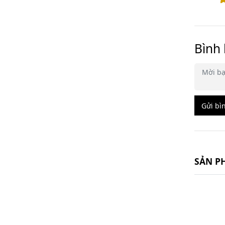
Bình 
Gửi bì
SẢN P