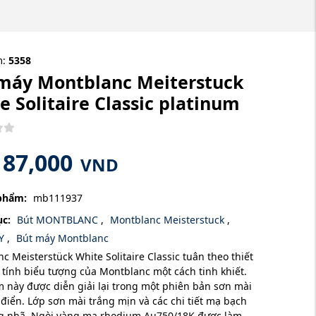
m:
5358
máy Montblanc Meiterstuck
e Solitaire Classic platinum
187,000
VND
phẩm:
mb111937
c:
Bút MONTBLANC
,
Montblanc Meisterstuck
,
ÁY
,
Bút máy Montblanc
c Meisterstück White Solitaire Classic tuân theo thiết
tính biểu tượng của Montblanc một cách tinh khiết.
 này được diễn giải lại trong một phiên bản sơn mài
 điển. Lớp sơn mài trắng mịn và các chi tiết mạ bạch
ng nhã. Ngòi vàng mạ rhodium Au750/18K được làm