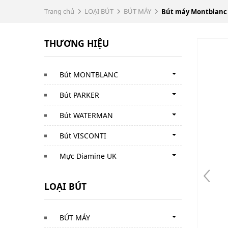
Trang chủ
LOẠI BÚT
BÚT MÁY
Bút máy Montblanc M
THƯƠNG HIỆU
Bút MONTBLANC
Bút PARKER
Bút WATERMAN
Bút VISCONTI
Mực Diamine UK
LOẠI BÚT
BÚT MÁY