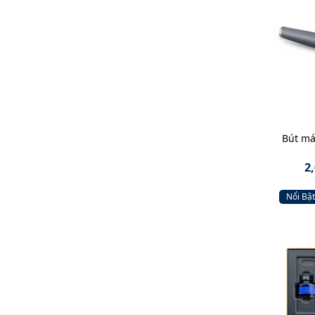
Bút má
2
Nổi Bật