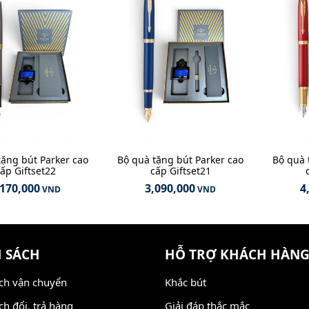
tặng bút Parker cao
Bộ quà tặng bút Parker cao
Bộ quà 
ấp Giftset22
cấp Giftset21
,170,000
3,090,000
4
VND
VND
 SÁCH
HỖ TRỢ KHÁCH HÀN
ch vận chuyển
Khắc bút
ch đổi, trả hàng
Giải đáp thắc mắc