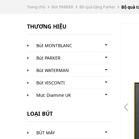
Trang chủ
Bút PARKER
Bộ quà tặng Parker
Bộ quà t
THƯƠNG HIỆU
Bút MONTBLANC
Bút PARKER
Bút WATERMAN
Bút VISCONTI
Mực Diamine UK
LOẠI BÚT
BÚT MÁY