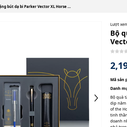
ặng bút dạ bi Parker Vector XL Horse ...
Lượt xe
Bộ q
Vect
2,1
Mã sản 
Danh mụ
Bộ quà t
dịp năm 
of the H
tinh thầ
doanh nh
phá tron