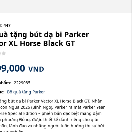
m:
447
uà tặng bút dạ bi Parker
or XL Horse Black GT
99,000
VND
phẩm:
2229085
c:
Bộ quà tặng Parker
ặng bút dạ bi Parker Vector XL Horse Black GT, Nhân
con Ngựa 2026 (Bính Ngọ), Parker ra mắt Parker Year
orse Special Edition – phiên bản đặc biệt mang đậm
n phương Đông, được thiết kế dành riêng cho giới
ân, lãnh đạo và những người luôn hướng tới sự bứt
g sự nghiệp.