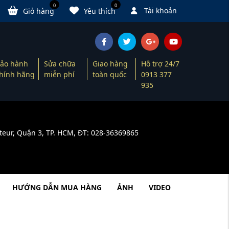
0
0
Tài khoản
Giỏ hàng
Yêu thích
ảo hành
Sửa chữa
Giao hàng
Hỗ trợ 24/7
hính hãng
miễn phí
toàn quốc
0913 377
935
teur, Quận 3, TP. HCM, ĐT: 028-36369865
HƯỚNG DẪN MUA HÀNG
ẢNH
VIDEO