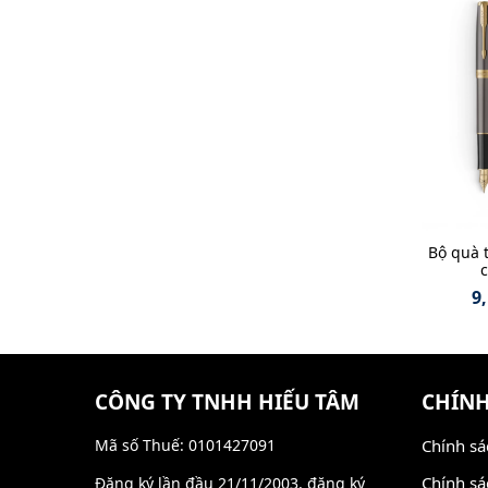
Bộ quà 
c
9
CÔNG TY TNHH HIẾU TÂM
CHÍNH
Mã số Thuế: 0101427091
Chính sá
Chính sá
Đăng ký lần đầu 21/11/2003, đăng ký