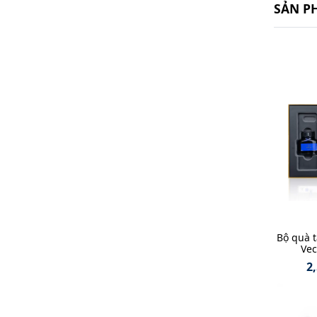
SẢN P
Bộ quà 
Vec
2