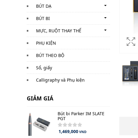
BÚT DẠ
BÚT BI
MỰC, RUỘT THAY THẾ
PHỤ KIỆN
BÚT THEO BỘ
Sổ, giấy
Calligraphy và Phụ kiện
GIẢM GIÁ
Bút bi Parker IM SLATE
PGT
1,469,000
VND