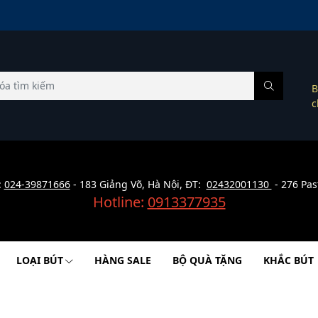
B
c
:
024-39871666
- 183 Giảng Võ, Hà Nội, ĐT:
02432001130
- 276 Pas
Hotline:
0913377935
LOẠI BÚT
HÀNG SALE
BỘ QUÀ TẶNG
KHẮC BÚT