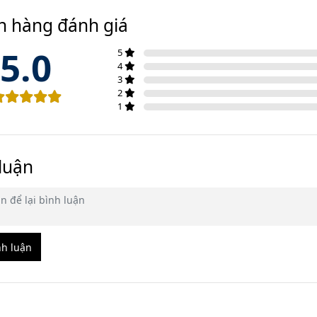
h hàng đánh giá
5.0
5
4
3
2
1
luận
nh luận