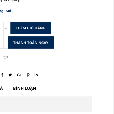
ng:
Mới
THÊM GIỎ HÀNG
THANH TOÁN NGAY
IÁ
BÌNH LUẬN