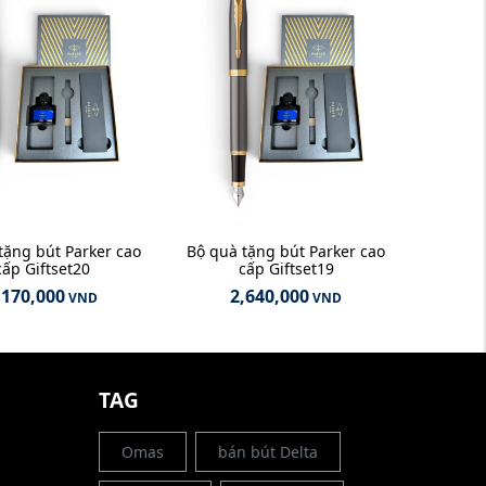
tặng bút Parker cao
Bộ quà tặng bút Parker cao
cấp Giftset20
cấp Giftset19
,170,000
2,640,000
VND
VND
G
TAG
Omas
bán bút Delta