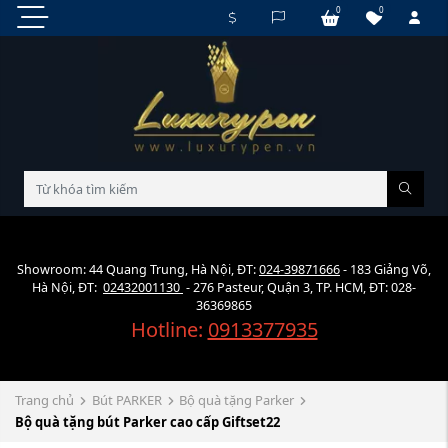
0
0
Showroom: 44 Quang Trung, Hà Nội, ĐT:
024-39871666
- 183 Giảng Võ,
Hà Nội, ĐT:
02432001130
- 276 Pasteur, Quận 3, TP. HCM, ĐT: 028-
36369865
Hotline:
0913377935
Trang chủ
Bút PARKER
Bộ quà tặng Parker
Bộ quà tặng bút Parker cao cấp Giftset22