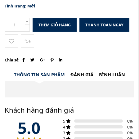
Tình Trạng:
Mới
THÊM GIỎ HÀNG
THANH TOÁN NGAY
Chia sẻ:
THÔNG TIN SẢN PHẨM
ĐÁNH GIÁ
BÌNH LUẬN
Khách hàng đánh giá
5.0
5
0
%
4
0
%
3
0
%
2
0
%