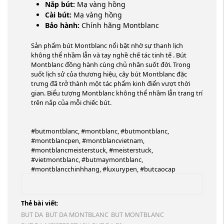
Nắp bút:
Mạ vàng hồng
Cài bút:
Mạ vàng hồng
Bảo hành:
Chính hãng Montblanc
Sản phẩm bút Montblanc nổi bật nhờ sự thanh lịch
không thể nhầm lẫn và tay nghề chế tác tinh tế . Bút
Montblanc đồng hành cùng chủ nhân suốt đời. Trong
suốt lịch sử của thương hiệu, cây bút Montblanc đặc
trưng đã trở thành một tác phẩm kinh điển vượt thời
gian. Biểu tượng Montblanc không thể nhầm lẫn trang trí
trên nắp của mỗi chiếc bút.
#butmontblanc, #montblanc, #butmontblanc,
#montblancpen, #montblancvietnam,
#montblancmeisterstuck, #meisterstuck,
#vietmontblanc, #butmaymontblanc,
#montblancchinhhang, #luxurypen, #butcaocap
Thẻ bài viết:
BUT DA
BUT DA MONTBLANC
BUT MONTBLANC