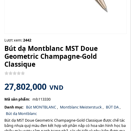
Lượt xem:
2442
Bút dạ Montblanc MST Doue
Geometric Champagne-Gold
Classique
27,802,000
VND
Mã sản phẩm:
mb113330
Danh mục:
Bút MONTBLANC
,
Montblanc Meisterstuck
,
BÚT DẠ
,
Bút dạ Montblanc
Bút dạ MST Doue Geometric Champagne-Gold Classique được chế tác
bằng nhựa quý màu đen kết hợp với phần nắp có hoa văn hình học ba
chiều màu rượu sâm panh trang nhã, các chi tiết và phụ kiện được mạ