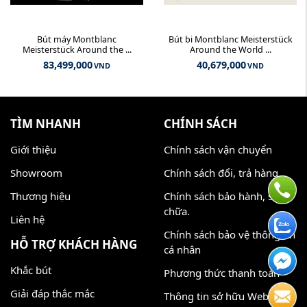
Bút máy Montblanc
Bút bi Montblanc Meisterstück
Meisterstück Around the ...
Around the World ...
83,499,000
40,679,000
VND
VND
TÌM NHANH
CHÍNH SÁCH
Giới thiệu
Chính sách vận chuyển
Showroom
Chính sách đổi, trả hàng
Thương hiệu
Chính sách bảo hành, sửa
chữa.
Liên hệ
Chính sách bảo vệ thông tin
HỖ TRỢ KHÁCH HÀNG
cá nhân
Khắc bút
Phương thức thanh toán
Giải đáp thắc mắc
Thông tin sở hữu Website