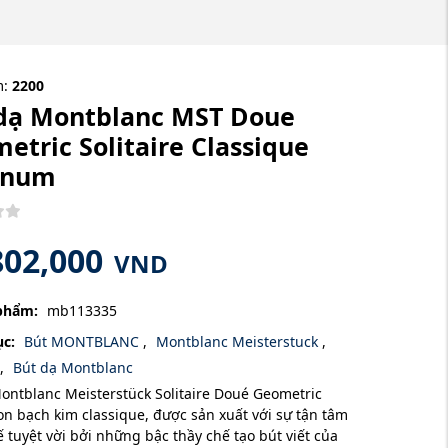
m:
2200
dạ Montblanc MST Doue
etric Solitaire Classique
inum
802,000
VND
phẩm:
mb113335
c:
Bút MONTBLANC
,
Montblanc Meisterstuck
,
,
Bút dạ Montblanc
ontblanc Meisterstück Solitaire Doué Geometric
n bạch kim classique, được sản xuất với sự tận tâm
tế tuyệt vời bởi những bậc thầy chế tạo bút viết của