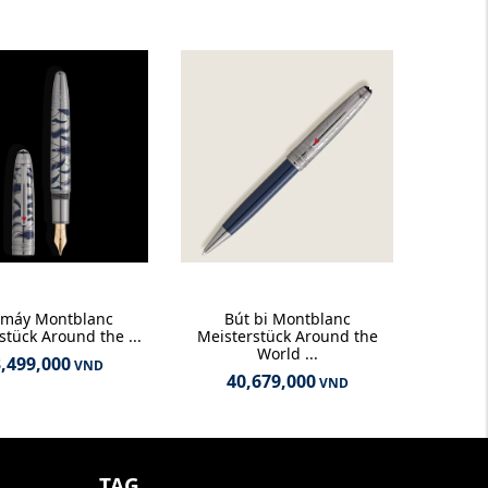
 máy Montblanc
Bút bi Montblanc
stück Around the ...
Meisterstück Around the
World ...
,499,000
VND
40,679,000
VND
G
TAG