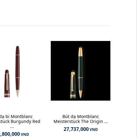
dạ bi Montblanc
Bút dạ Montblanc
stück Burgundy Red
Meisterstück The Origin ...
...
27,737,000
VND
,800,000
VND