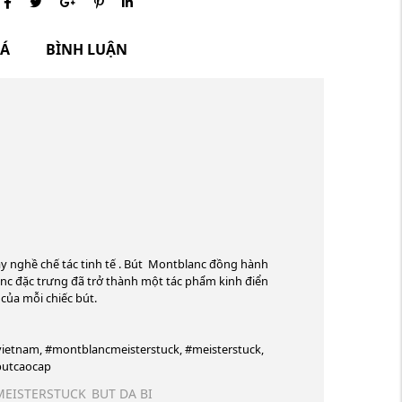
IÁ
BÌNH LUẬN
y nghề chế tác tinh tế . Bút Montblanc đồng hành
anc đặc trưng đã trở thành một tác phẩm kinh điển
của mỗi chiếc bút.
etnam, #montblancmeisterstuck, #meisterstuck,
butcaocap
MEISTERSTUCK
BUT DA BI