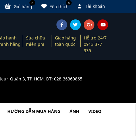
0
0
Tài khoản
Giỏ hàng
Yêu thích
ảo hành
Sửa chữa
Giao hàng
Hỗ trợ 24/7
hính hãng
miễn phí
toàn quốc
0913 377
935
teur, Quận 3, TP. HCM, ĐT: 028-36369865
HƯỚNG DẪN MUA HÀNG
ẢNH
VIDEO