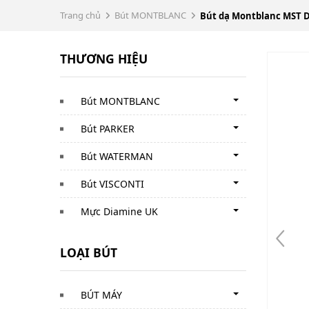
Trang chủ
Bút MONTBLANC
Bút dạ Montblanc MST Do
THƯƠNG HIỆU
Bút MONTBLANC
Bút PARKER
Bút WATERMAN
Bút VISCONTI
Mực Diamine UK
LOẠI BÚT
BÚT MÁY