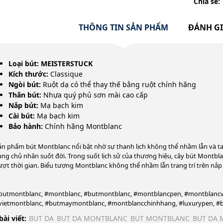
Chia sẻ:
THÔNG TIN SẢN PHẨM
ĐÁNH G
Loại bút:
MEISTERSTUCK
Kích thước:
Classique
Ngòi bút:
Ruột dạ có thể thay thế bằng ruột chính hãng
Thân bút:
Nhựa quý phủ sơn mài cao cấp
Nắp bút:
Mạ bạch kim
Cài bút:
Mạ bạch kim
Bảo hành:
Chính hãng Montblanc
ản phẩm bút Montblanc nổi bật nhờ sự thanh lịch không thể nhầm lẫn và ta
ùng chủ nhân suốt đời. Trong suốt lịch sử của thương hiệu, cây bút Montbl
ượt thời gian. Biểu tượng Montblanc không thể nhầm lẫn trang trí trên nắp 
butmontblanc, #montblanc, #butmontblanc, #montblancpen, #montblancvi
vietmontblanc, #butmaymontblanc, #montblancchinhhang, #luxurypen, #
bài viết:
BUT DA
BUT DA MONTBLANC
BUT MONTBLANC
BUT DA 