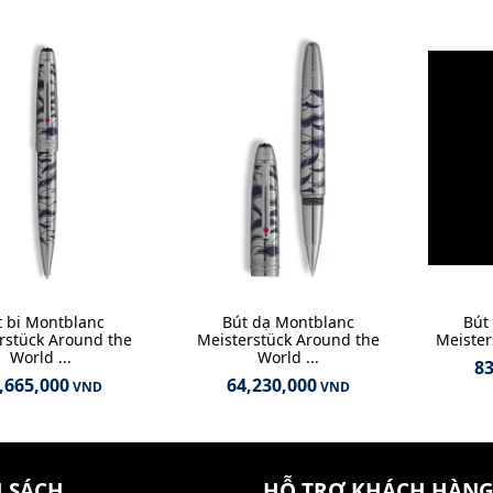
t bi Montblanc
Bút dạ Montblanc
Bút
rstück Around the
Meisterstück Around the
Meister
World ...
World ...
83
,665,000
64,230,000
VND
VND
 SÁCH
HỖ TRỢ KHÁCH HÀN