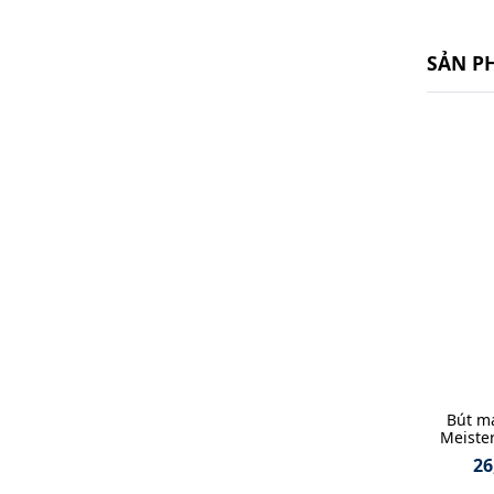
SẢN P
Bút m
Meister
26