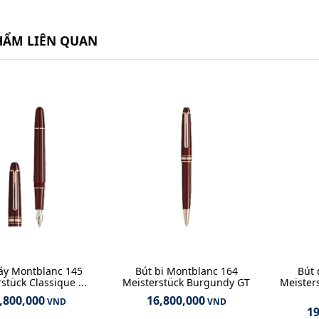
HẨM LIÊN QUAN
áy Montblanc 145
Bút bi Montblanc 164
Bút 
stück Classique ...
Meisterstück Burgundy GT
Meister
,800,000
16,800,000
VND
VND
19