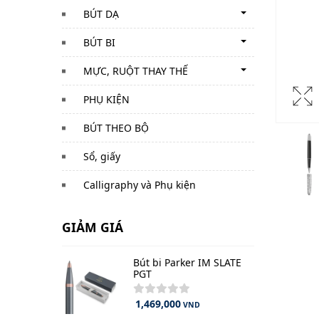
BÚT DẠ
BÚT BI
MỰC, RUỘT THAY THẾ
PHỤ KIỆN
BÚT THEO BỘ
Sổ, giấy
Calligraphy và Phụ kiện
GIẢM GIÁ
Bút bi Parker IM SLATE
PGT
1,469,000
VND