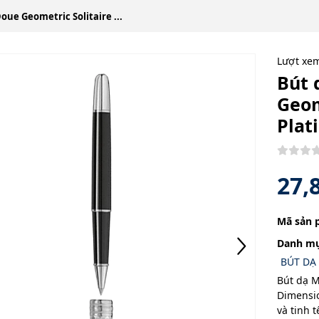
ue Geometric Solitaire ...
Lượt xe
Bút 
Geom
Plat
27,
Mã sản 
Danh mụ
BÚT DẠ
Bút dạ M
Dimensio
và tinh 