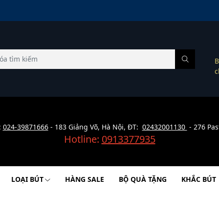
B
c
:
024-39871666
- 183 Giảng Võ, Hà Nội, ĐT:
02432001130
- 276 Pas
Hotline:
0913377935
LOẠI BÚT
HÀNG SALE
BỘ QUÀ TẶNG
KHẮC BÚT