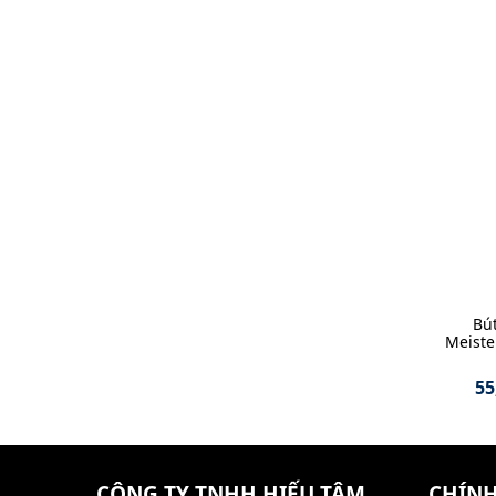
Bú
Meiste
55
CÔNG TY TNHH HIẾU TÂM
CHÍNH