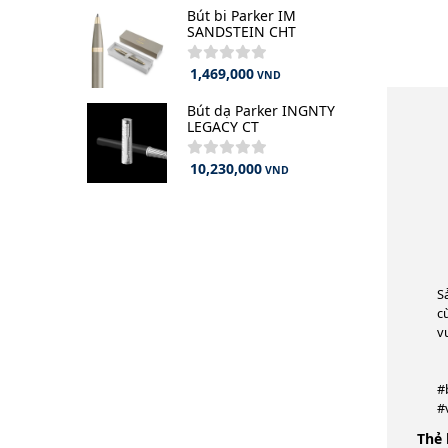
Bút bi Parker IM
SANDSTEIN CHT
1,469,000
VND
Bút dạ Parker INGNTY
LEGACY CT
10,230,000
VND
S
c
v
#
#
Thẻ 