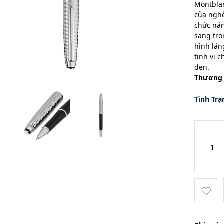
Montblan
của nghệ
chức năn
sang trọ
hình lăn
tinh vi 
đen.
Thương 
Tình Trạ